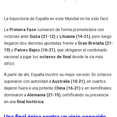
La trayectoria de España en este Mundial no ha sido fácil.
La
Primera Fase
comenzó de forma prometedora con
victorias ante
Suiza (21-12)
y
Lituania (14-21)
, pero luego
llegaron dos derrotas ajustadas frente a
Gran Bretaña (21-
19)
y
Países Bajos (16-21)
, que obligaron al combinado
nacional a jugar los
octavos de final
desde la vía más
difícil.
A partir de ahí, España mostró su mejor versión. En octavos
superaron con autoridad a
Australia (10-21)
, en cuartos
dejaron fuera a una potente
China (16-21)
y en semifinales
dominaron a
Alemania (21-15)
, certificando su presencia
en una
final histó
rica
.
Una final épica contra un viejo conocido