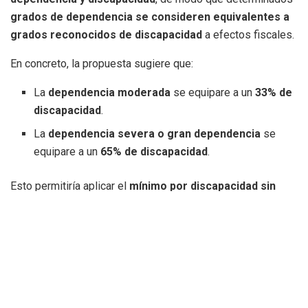
grados de dependencia se consideren equivalentes a
grados reconocidos de discapacidad
a efectos fiscales.
En concreto, la propuesta sugiere que:
La
dependencia moderada
se equipare a un
33% de
discapacidad
.
La
dependencia severa o gran dependencia
se
equipare a un
65% de discapacidad
.
Esto permitiría aplicar el
mínimo por discapacidad sin
necesidad de una valoración específica
, simplificando el
proceso y ampliando el número de potenciales
beneficiarios.
No obstante, se mantendría la opción de
acudir al procedimiento ordinario para
quienes deseen una valoración oficial de su