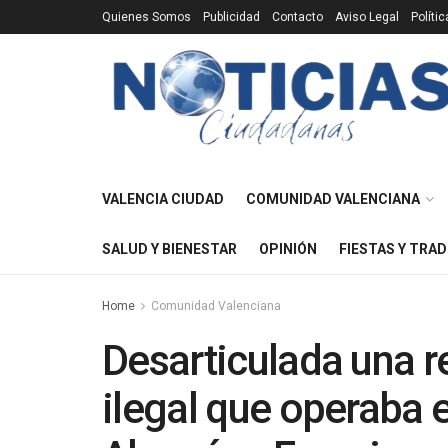
Quienes Somos
Publicidad
Contacto
Aviso Legal
Políti
VALENCIA CIUDAD
COMUNIDAD VALENCIANA
SALUD Y BIENESTAR
OPINIÓN
FIESTAS Y TRAD
Home
Comunidad Valenciana
Desarticulada una r
ilegal que operaba e