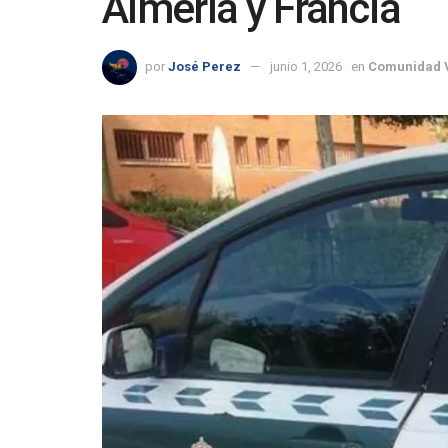
Almería y Francia
por
José Perez
junio 1, 2026
en
Comunidad 