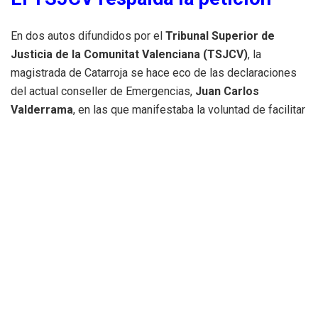
En dos autos difundidos por el
Tribunal Superior de
Justicia de la Comunitat Valenciana (TSJCV)
, la
magistrada de Catarroja se hace eco de las declaraciones
del actual conseller de Emergencias,
Juan Carlos
Valderrama
, en las que manifestaba la voluntad de facilitar
dichas grabaciones. Asimismo, varias acusaciones
personadas en la causa habían instado a la instructora a
requerir formalmente esas imágenes.
La jueza recuerda que ya en marzo pidió documentación,
grabaciones o actas de la reunión del Cecopi. Sin embargo,
desde Emergencias se respondió entonces que
“no se
levantan actas ni se graban las sesiones”
, lo que dejó a
la investigación sin soporte documental.