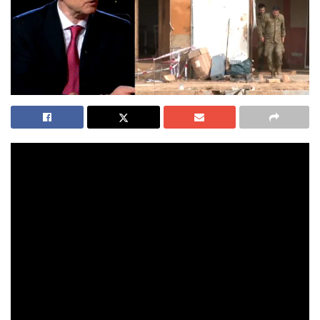
El coronel y analista Pedro Baños lamenta, en el
programa de la Cuatro «Horizonte» la falta de órdenes
claras para que el ejército respondiera desde el
primer momento ante la tragedia de la dana, que dejó
230 muertos y una devastación masiva.
Diez días después de la devastadora dana que golpeó a
Valencia y sus alrededores, el coronel Pedro Baños ha
realizado una reflexión sobre la respuesta militar en los