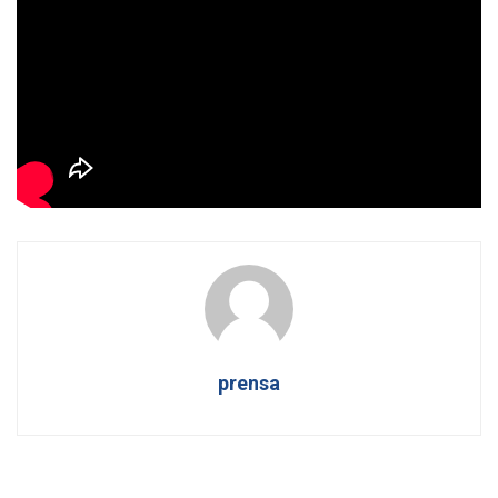
necesitamos que las decisiones se tomen con rapidez y
responsabilidad.»
¿Qué opinas sobre las declaraciones del coronel Pedro
Baños? ¿Crees que la gestión de la dana podría haberse
llevado de forma diferente? ¿Qué medidas deberían
implementarse para evitar estos retrasos en el futuro?
prensa