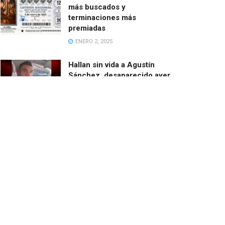
más buscados y
terminaciones más
premiadas
ENERO 2, 2025
Hallan sin vida a Agustín
Sánchez, desaparecido ayer
cuando salía en bici desde
Catarroja
MARZO 13, 2025
El ayuntamiento de Paiporta
demoniza las ayudas de la
Fundación de Amancio
Ortega
FEBRERO 24, 2025
El barranco del Poyo con
agua de parte a parte en
Paiporta