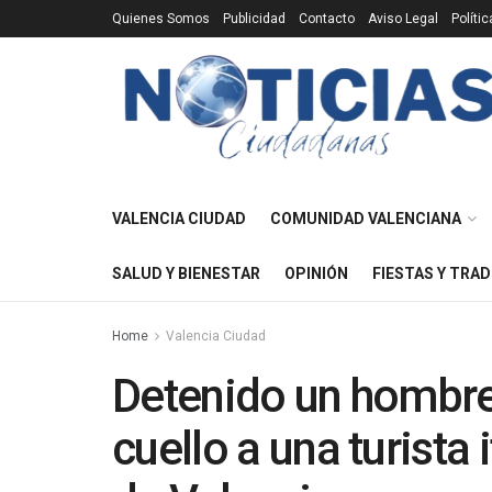
Quienes Somos
Publicidad
Contacto
Aviso Legal
Políti
VALENCIA CIUDAD
COMUNIDAD VALENCIANA
SALUD Y BIENESTAR
OPINIÓN
FIESTAS Y TRAD
Home
Valencia Ciudad
Detenido un hombre 
cuello a una turista 