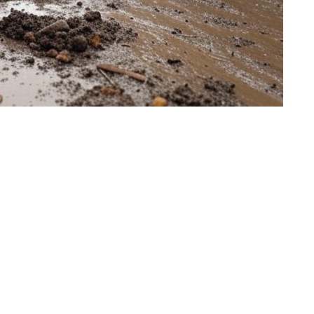
ir en Twitter
Compartir por mail
vestiga las responsabilidades penales por la gestión de
or la defensa del exsecretario autonómico de
aba la imputación del presidente de la Confederación
 del Consorcio Provincial de Bomberos de València (
José
l servicio del 112 y de una técnica de comunicación de