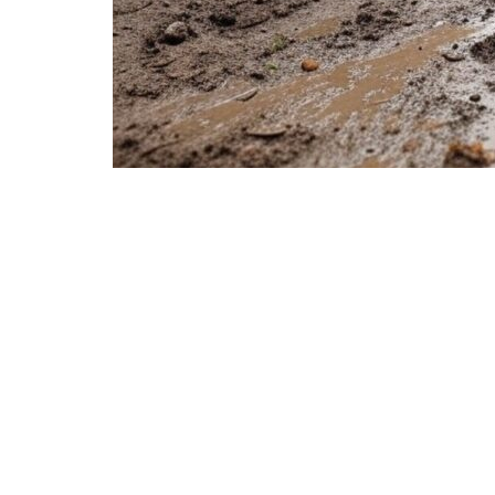
Compartir en Facebook
Compart
Valencia, 23 de mayo de 2025
– La jueza que in
la DANA ha desestimado el recurso presentado p
Emergencias,
Emilio Argüeso
, en el que solicit
Hidrográfica del Júcar (
Miguel Polo
), del exjefe
Manuel Basset
), de una jefa de coordinación de
Emergencias.