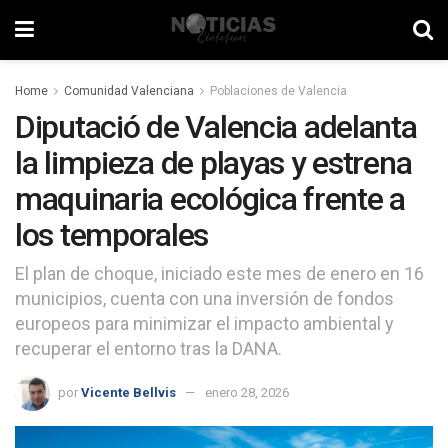
Home
Comunidad Valenciana
Poblaciones de Valencia
Diputació de Valencia adelanta
la limpieza de playas y estrena
maquinaria ecológica frente a
los temporales
El plan de choque, iniciado este mes de enero en 16
municipios, cuenta con una inversión de fondos
europeos para minimizar el impacto ambiental y
recuperar el entorno tras la DANA.
por
Vicente Bellvis
enero 28, 2026