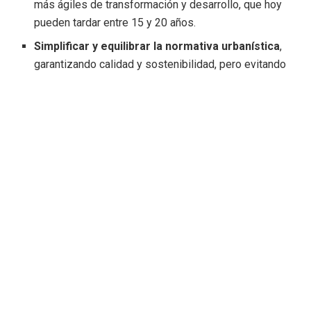
más ágiles de transformación y desarrollo, que hoy
pueden tardar entre 15 y 20 años.
Simplificar y equilibrar la normativa urbanística
,
garantizando calidad y sostenibilidad, pero evitando
que encarezca el producto final.
Revisar la fiscalidad del sector
para facilitar el
acceso a la primera vivienda, con medidas como la
exención del IVA en las compras iniciales
.
Impulsar un modelo metropolitano coordinado
, con
infraestructuras de transporte eficientes y servicios
de proximidad, que favorezcan el acceso a la vivienda
en municipios periféricos.
Objetivo: acceso más justo y
desarrollo equilibrado