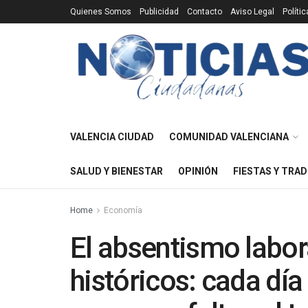
Quienes Somos
Publicidad
Contacto
Aviso Legal
Políti
VALENCIA CIUDAD
COMUNIDAD VALENCIANA
SALUD Y BIENESTAR
OPINIÓN
FIESTAS Y TRAD
Home
Economía
El absentismo labo
históricos: cada día