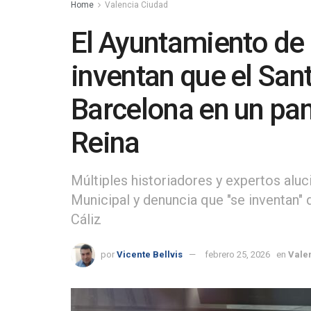
Home
Valencia Ciudad
El Ayuntamiento de 
inventan que el San
Barcelona en un pane
Reina
Múltiples historiadores y expertos aluc
Municipal y denuncia que "se inventan" d
Cáliz
por
Vicente Bellvis
febrero 25, 2026
en
Vale