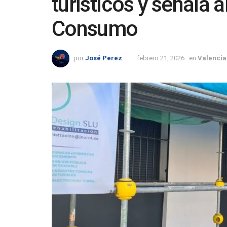
turísticos y señala a
Consumo
por
José Perez
febrero 21, 2026
en
Valencia