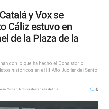
Catalá y Vox se
to Cáliz estuvo en
l de la Plaza de la
inan con lo que ha hecho el Consistorio
atos históricos en el III Año Jubilar del Santo
0
ncia Ciudad
,
Noticia destacada del día