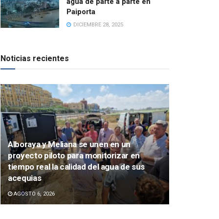
agua de parte a parte en
Paiporta
DICIEMBRE 28, 2025
Noticias recientes
Alboraya y Meliana se unen en un
proyecto piloto para monitorizar en
tiempo real la calidad del agua de sus
acequias
AGOSTO 6, 2026