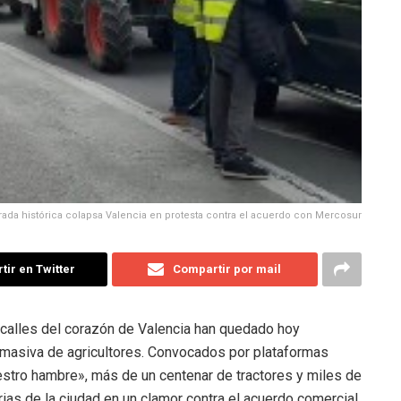
rada histórica colapsa Valencia en protesta contra el acuerdo con Mercosur
ir en Twitter
Compartir por mail
calles del corazón de Valencia han quedado hoy
masiva de agricultores. Convocados por plataformas
estro hambre», más de un centenar de tractores y miles de
rias de la ciudad en un clamor contra el acuerdo comercial