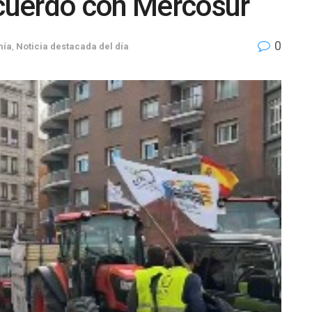
acuerdo con Mercosur
0
mía
,
Noticia destacada del día