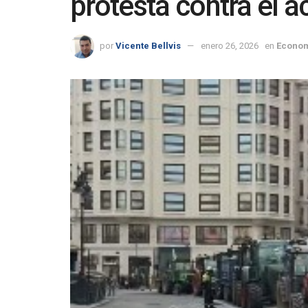
protesta contra el 
por
Vicente Bellvis
enero 26, 2026
en
Econo