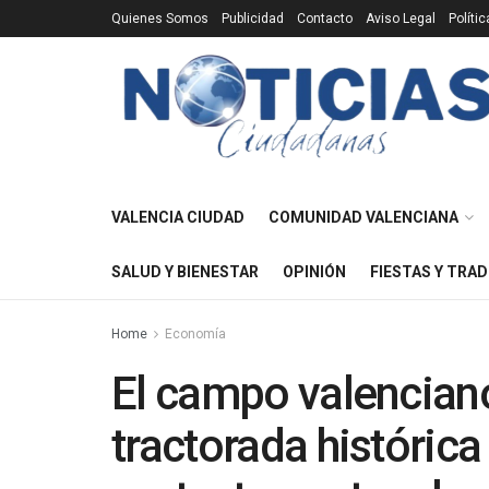
Quienes Somos
Publicidad
Contacto
Aviso Legal
Políti
VALENCIA CIUDAD
COMUNIDAD VALENCIANA
SALUD Y BIENESTAR
OPINIÓN
FIESTAS Y TRAD
Home
Economía
El campo valenciano
tractorada históric