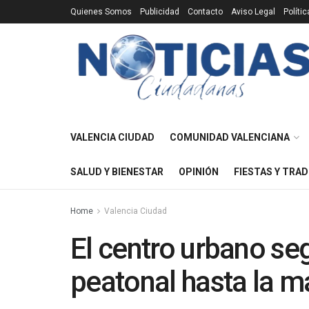
Quienes Somos
Publicidad
Contacto
Aviso Legal
Políti
VALENCIA CIUDAD
COMUNIDAD VALENCIANA
SALUD Y BIENESTAR
OPINIÓN
FIESTAS Y TRAD
Home
Valencia Ciudad
El centro urbano s
peatonal hasta la m