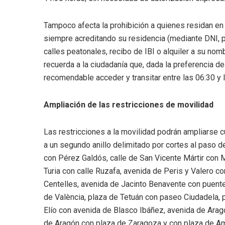
Tampoco afecta la prohibición a quienes residan en l
siempre acreditando su residencia (mediante DNI, pe
calles peatonales, recibo de IBI o alquiler a su no
recuerda a la ciudadanía que, dada la preferencia d
recomendable acceder y transitar entre las 06:30 y
Ampliación de las restricciones de movilidad
Las restricciones a la movilidad podrán ampliarse 
a un segundo anillo delimitado por cortes al paso d
con Pérez Galdós, calle de San Vicente Mártir con 
Turia con calle Ruzafa, avenida de Peris y Valero con
Centelles, avenida de Jacinto Benavente con puente
de València, plaza de Tetuán con paseo Ciudadela, p
Elío con avenida de Blasco Ibáñez, avenida de Aragó
de Aragón con plaza de Zaragoza y con plaza de Amé