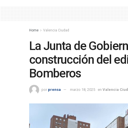
Home
Valencia Ciudad
La Junta de Gobiern
construcción del edi
Bomberos
por
prensa
marzo 18, 2025
en
Valencia Ciu