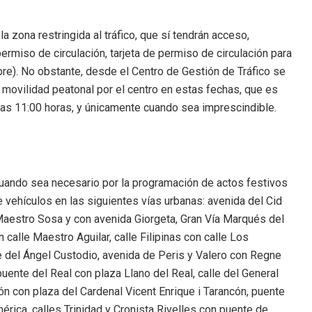
a zona restringida al tráfico, que sí tendrán acceso,
rmiso de circulación, tarjeta de permiso de circulación para
mbre). No obstante, desde el Centro de Gestión de Tráfico se
e movilidad peatonal por el centro en estas fechas, que es
 las 11:00 horas, y únicamente cuando sea imprescindible.
cuando sea necesario por la programación de actos festivos
e vehículos en las siguientes vías urbanas: avenida del Cid
Maestro Sosa y con avenida Giorgeta, Gran Vía Marqués del
 calle Maestro Aguilar, calle Filipinas con calle Los
 del Ángel Custodio, avenida de Peris y Valero con Regne
uente del Real con plaza Llano del Real, calle del General
n con plaza del Cardenal Vicent Enrique i Tarancón, puente
rica, calles Trinidad y Cronista Rivelles con puente de