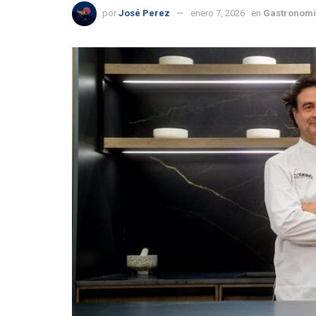
por
José Perez
enero 7, 2026
en
Gastronomí