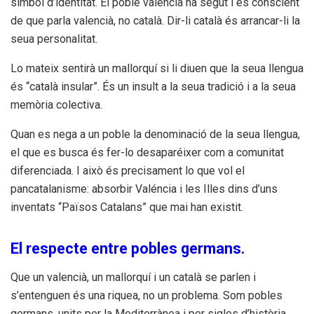
símbol d’identitat. El poble valencià ha segut i és conscient
de que parla valencià, no català. Dir-li català és arrancar-li la
seua personalitat.
Lo mateix sentirà un mallorquí si li diuen que la seua llengua
és “català insular”. És un insult a la seua tradició i a la seua
memòria colectiva.
Quan es nega a un poble la denominació de la seua llengua,
el que es busca és fer-lo desaparéixer com a comunitat
diferenciada. I això és precisament lo que vol el
pancatalanisme: absorbir Valéncia i les Illes dins d’uns
inventats “Països Catalans” que mai han existit.
El respecte entre pobles germans.
Que un valencià, un mallorquí i un català se parlen i
s’entenguen és una riquea, no un problema. Som pobles
germans, units per la Mediterrànea i per sigles d’història