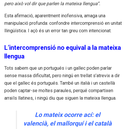
pero això vol dir que parlen la mateixa llengua”.
Esta afirmació, aparentment inofensiva, amaga una
manipulació profunda: confondre intercomprensió en unitat
llingüística. I açò és un error tan greu com intencionat.
L’intercomprensió no equival a la mateixa
llengua
Tots sabem que un portugués i un gallec poden parlar
sense massa dificultat, pero ningú en trellat s’atrevix a dir
que el gallec és portugués. També un italià i un castellà
poden captar-se moltes paraules, perqué compartixen
arraïls llatines, i ningú diu que siguen la mateixa llengua.
Lo mateix ocorre ací: el
valencià, el mallorquí i el català