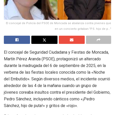
El concejal de Policía del PSOE de Moncada se abalanza contra jóvenes que
en un concierto gritaban "P.S. hijo de p..."
El concejal de Seguridad Ciudadana y Fiestas de Moncada,
Martín Pérez Aranda (PSOE), protagonizó un altercado
durante la madrugada del 6 de septiembre de 2025, en la
verbena de las fiestas locales conocida como la «Noche
del Embutido». Según diversos medios, el incidente ocurrió
alrededor de las 4 de la mañana cuando un grupo de
jóvenes coreaba insultos contra el presidente del Gobierno,
Pedro Sánchez, incluyendo cánticos como «¡Pedro
Sánchez, hijo de puta!» y gritos de «rojo».