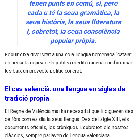
tenen punts en comú, sí, pero
cada u té la seua gramàtica, la
seua història, la seua lliteratura
i, sobretot, la seua consciència
popular pròpia.
Reduir eixa diversitat a una sola llengua nomenada “català”
és negar la riquea dels pobles mediterràneus i uniformisar-
los baix un proyecte polític concret.
El cas valencià: una llengua en sigles de
tradició propia
El Regne de Valéncia mai ha necessitat que li digueren des
de fòra com es dia la seua llengua. Des del sigle XIII, els
documents oficials, les cròniques i, sobretot, els nostres
clàssics, sempre parlaven de llengua valenciana.