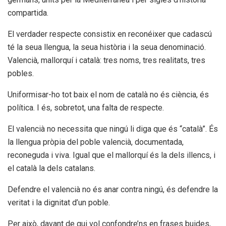
compartida.
El verdader respecte consistix en reconéixer que cadascú
té la seua llengua, la seua història i la seua denominació.
Valencià, mallorquí i català: tres noms, tres realitats, tres
pobles.
Uniformisar-ho tot baix el nom de català no és ciència, és
política. I és, sobretot, una falta de respecte.
El valencià no necessita que ningú li diga que és “català”. És
la llengua pròpia del poble valencià, documentada,
reconeguda i viva. Igual que el mallorquí és la dels illencs, i
el català la dels catalans.
Defendre el valencià no és anar contra ningú, és defendre la
veritat i la dignitat d’un poble.
Per això, davant de qui vol confondre’ns en frases buides,