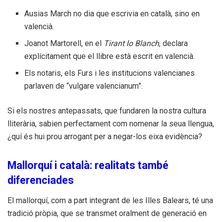
Ausias March no dia que escrivia en català, sino en
valencià.
Joanot Martorell, en el
Tirant lo Blanch
, declara
explícitament que el llibre està escrit en valencià.
Els notaris, els Furs i les institucions valencianes
parlaven de “vulgare valencianum”.
Si els nostres antepassats, que fundaren la nostra cultura
lliterària, sabien perfectament com nomenar la seua llengua,
¿quí és hui prou arrogant per a negar-los eixa evidència?
Mallorquí i català: realitats també
diferenciades
El mallorquí, com a part integrant de les Illes Balears, té una
tradició pròpia, que se transmet oralment de generació en