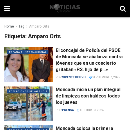
Home
Tag
Amparo Orts
Etiqueta:
Amparo Orts
El concejal de Policía del PSOE
ESPAÑA E INTERNACIONAL
de Moncada se abalanza contra
jóvenes que en un concierto
gritaban «P.S. hijo de p…»
POR
VICENTE BELLVIS
SEPTIEMBRE 7, 2025
Moncada inicia un plan integral
POBLACIONES DE VALENCIA
de limpieza con baldeos todos
los jueves
POR
PRENSA
OCTUBRE 3, 2024
Moncada coloca la primera