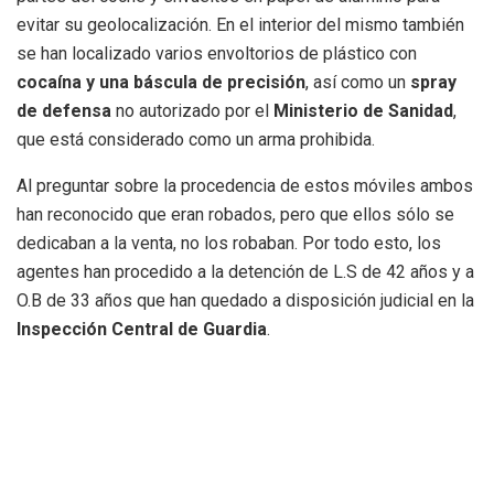
evitar su geolocalización. En el interior del mismo también
se han localizado varios envoltorios de plástico con
cocaína y una báscula de precisión
, así como un
spray
de defensa
no autorizado por el
Ministerio de Sanidad
,
que está considerado como un arma prohibida.
Al preguntar sobre la procedencia de estos móviles ambos
han reconocido que eran robados, pero que ellos sólo se
dedicaban a la venta, no los robaban. Por todo esto, los
agentes han procedido a la detención de L.S de 42 años y a
O.B de 33 años que han quedado a disposición judicial en la
Inspección Central de Guardia
.
El vehículo ha sido trasladado al
Depósito Municipal
y,
varios de los teléfonos se han devuelto a sus propietarios
gracias a los datos obtenidos por uno de los policias.
Dichos propietarios han afirmado que se les había
sustraído días antes sin darse cuenta de quién lo había