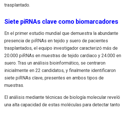
trasplantado.
Siete piRNAs clave como biomarcadores
En el primer estudio mundial que demuestra la abundante
presencia de piRNAs en tejido y suero de pacientes
trasplantados, el equipo investigador caracterizó más de
20.000 piRNAs en muestras de tejido cardiaco y 24.000 en
suero. Tras un análisis bioinformático, se centraron
inicialmente en 22 candidatos, y finalmente identificaron
siete piRNAs clave, presentes en ambos tipos de
muestras.
El análisis mediante técnicas de biología molecular reveló
una alta capacidad de estas moléculas para detectar tanto
el rechazo agudo celular (ACR) como el rechazo mediado
por anticuerpos (AMR), dos de las principales formas de
rechazo en trasplantes de corazón.