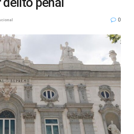
 delito penal
0
acional