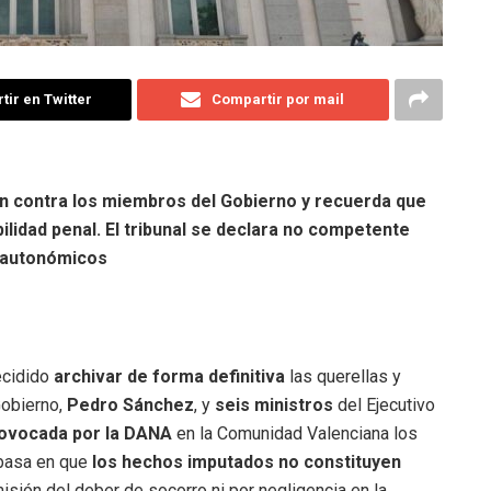
ir en Twitter
Compartir por mail
ión contra los miembros del Gobierno y recuerda que
ilidad penal. El tribunal se declara no competente
s autonómicos
ecidido
archivar de forma definitiva
las querellas y
Gobierno,
Pedro Sánchez
, y
seis ministros
del Ejecutivo
rovocada por la DANA
en la Comunidad Valenciana los
 basa en que
los hechos imputados no constituyen
misión del deber de socorro ni por negligencia en la