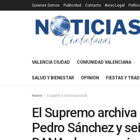
Quienes Somos
Publicidad
Contacto
Aviso Legal
Políti
VALENCIA CIUDAD
COMUNIDAD VALENCIANA
SALUD Y BIENESTAR
OPINIÓN
FIESTAS Y TRAD
Home
España e internacional
El Supremo archiva 
Pedro Sánchez y sei