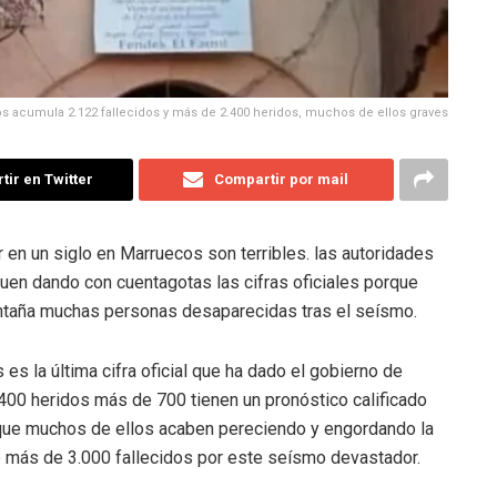
s acumula 2.122 fallecidos y más de 2.400 heridos, muchos de ellos graves
ir en Twitter
Compartir por mail
 en un siglo en Marruecos son terribles. las autoridades
iguen dando con cuentagotas las cifras oficiales porque
ntaña muchas personas desaparecidas tras el seísmo.
es la última cifra oficial que ha dado el gobierno de
400 heridos más de 700 tienen un pronóstico calificado
 que muchos de ellos acaben pereciendo y engordando la
 de más de 3.000 fallecidos por este seísmo devastador.