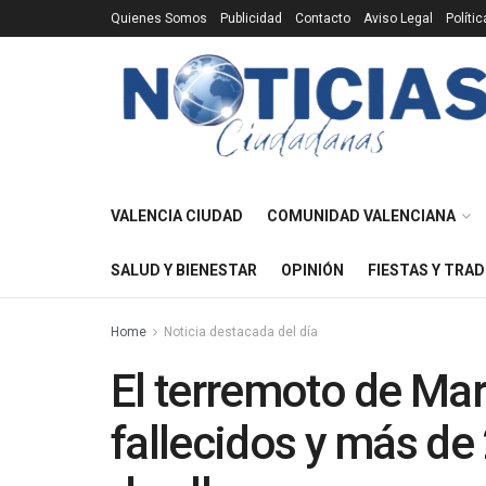
Quienes Somos
Publicidad
Contacto
Aviso Legal
Políti
VALENCIA CIUDAD
COMUNIDAD VALENCIANA
SALUD Y BIENESTAR
OPINIÓN
FIESTAS Y TRAD
Home
Noticia destacada del día
El terremoto de Ma
fallecidos y más de