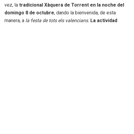
vez, la
tradicional Xàquera de Torrent en la noche del
domingo 8 de octubre
, dando la bienvenida, de esta
manera, a
la festa de tots els valencians.
La actividad
tendrá lugar a las 21h en la entrada de la Ermita de San
Luís Bertrán
, donde vecinos y vecinas se reunirán para
disfrutar de esta exhibición de baile y tradición, que hunde
sus raíces profundamente en la historia de la ciudad.
“La representación de esta danza es una de nuestras
costumbres con mayor tradición, y una parte indispensable
de nuestro patrimonio cultural. Por eso mismo es tan
importante que la conservemos tal como nos ha llegado y
sigamos reuniéndonos cada año para festejar y bailar tal
como han hecho los torrentinos desde hace siglos”,
comenta la alcaldesa de Torrent, Amparo Folgado. Por su
parte, el concejal de Cultura, Aitor Sánchez, explica que
“la
Xàquera se representaba hasta hace 100 años en honor a