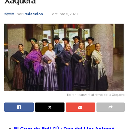
Xàquera
por
Redaccion
octubre 5, 2023
Torrent danzará al ritmo de la Xàquera
El Grup de Ball l’Ú i Dos del Llar Antonià