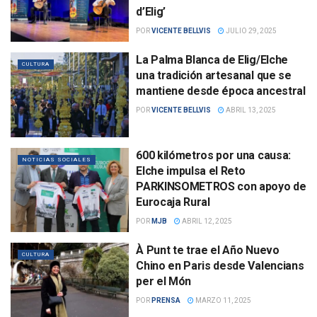
d’Elig’
POR
VICENTE BELLVIS
JULIO 29, 2025
La Palma Blanca de Elig/Elche
CULTURA
una tradición artesanal que se
mantiene desde época ancestral
POR
VICENTE BELLVIS
ABRIL 13, 2025
600 kilómetros por una causa:
NOTICIAS SOCIALES
Elche impulsa el Reto
PARKINSOMETROS con apoyo de
Eurocaja Rural
POR
MJB
ABRIL 12, 2025
À Punt te trae el Año Nuevo
CULTURA
Chino en Paris desde Valencians
per el Món
POR
PRENSA
MARZO 11, 2025