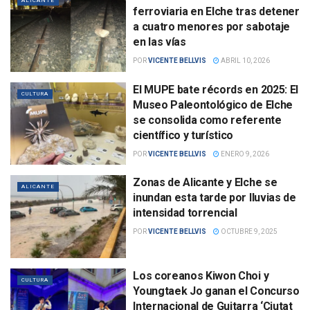
ALICANTE
ferroviaria en Elche tras detener
a cuatro menores por sabotaje
en las vías
POR
VICENTE BELLVIS
ABRIL 10, 2026
El MUPE bate récords en 2025: El
CULTURA
Museo Paleontológico de Elche
se consolida como referente
científico y turístico
POR
VICENTE BELLVIS
ENERO 9, 2026
Zonas de Alicante y Elche se
ALICANTE
inundan esta tarde por lluvias de
intensidad torrencial
POR
VICENTE BELLVIS
OCTUBRE 9, 2025
Los coreanos Kiwon Choi y
CULTURA
Youngtaek Jo ganan el Concurso
Internacional de Guitarra ‘Ciutat