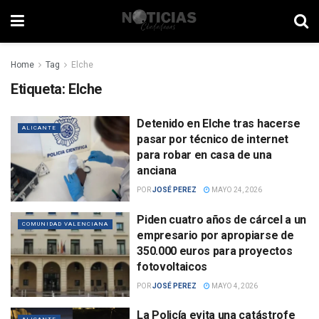
Home
Tag
Elche
Etiqueta:
Elche
Detenido en Elche tras hacerse
ALICANTE
pasar por técnico de internet
para robar en casa de una
anciana
POR
JOSÉ PEREZ
MAYO 24, 2026
Piden cuatro años de cárcel a un
COMUNIDAD VALENCIANA
empresario por apropiarse de
350.000 euros para proyectos
fotovoltaicos
POR
JOSÉ PEREZ
MAYO 4, 2026
La Policía evita una catástrofe