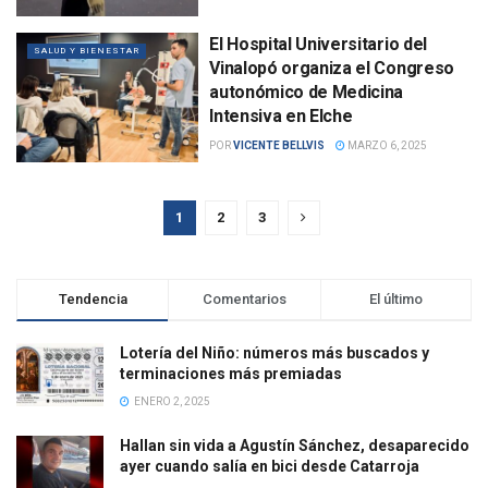
El Hospital Universitario del
SALUD Y BIENESTAR
Vinalopó organiza el Congreso
autonómico de Medicina
Intensiva en Elche
POR
VICENTE BELLVIS
MARZO 6, 2025
1
2
3
Tendencia
Comentarios
El último
Lotería del Niño: números más buscados y
terminaciones más premiadas
ENERO 2, 2025
Hallan sin vida a Agustín Sánchez, desaparecido
ayer cuando salía en bici desde Catarroja