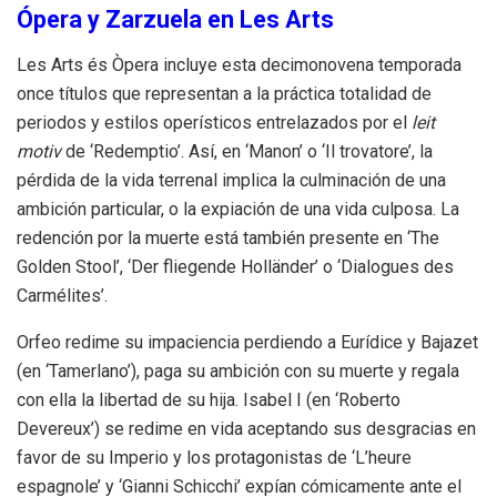
Ópera y Zarzuela en Les Arts
Les Arts és Òpera incluye esta decimonovena temporada
once títulos que representan a la práctica totalidad de
periodos y estilos operísticos entrelazados por el
leit
motiv
de ‘Redemptio’. Así, en ‘Manon’ o ‘Il trovatore’, la
pérdida de la vida terrenal implica la culminación de una
ambición particular, o la expiación de una vida culposa. La
redención por la muerte está también presente en ‘The
Golden Stool’, ‘Der fliegende Holländer’ o ‘Dialogues des
Carmélites’.
Orfeo redime su impaciencia perdiendo a Eurídice y Bajazet
(en ‘Tamerlano’), paga su ambición con su muerte y regala
con ella la libertad de su hija. Isabel I (en ‘Roberto
Devereux’) se redime en vida aceptando sus desgracias en
favor de su Imperio y los protagonistas de ‘L’heure
espagnole’ y ‘Gianni Schicchi’ expían cómicamente ante el