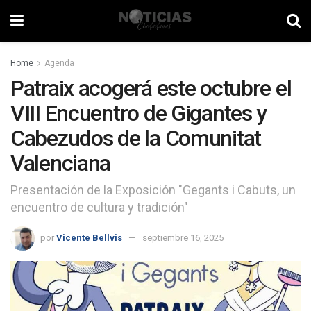
Home
Agenda
Patraix acogerá este octubre el
VIII Encuentro de Gigantes y
Cabezudos de la Comunitat
Valenciana
Presentación de la Exposición "Gegants i Cabuts, un
encuentro de cultura y tradición"
por
Vicente Bellvis
septiembre 16, 2025