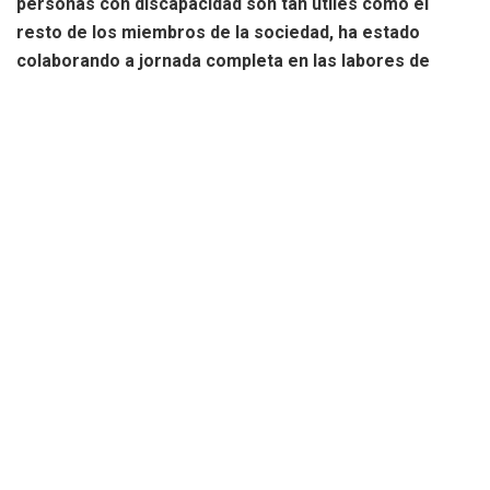
personas con discapacidad son tan útiles como el
resto de los miembros de la sociedad, ha estado
colaborando a jornada completa en las labores de
limpieza y recuperación de las catástrofe en los
municipios de Catarroja, Massanassa y Paiporta
.
Renaciendo del barro