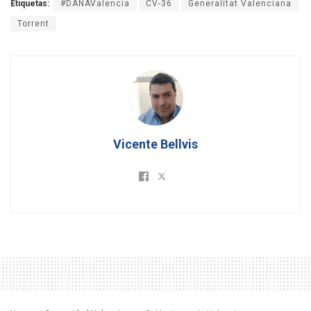
Etiquetas:
#DANAValencia
CV-36
Generalitat Valenciana
Torrent
Vicente Bellvis