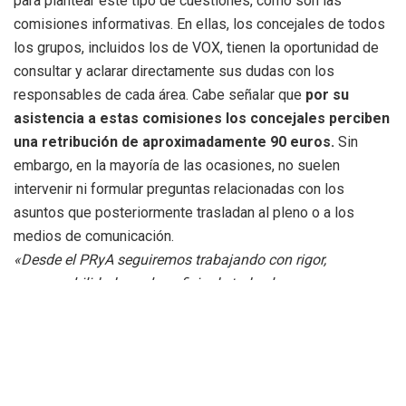
para plantear este tipo de cuestiones, como son las
comisiones informativas. En ellas, los concejales de todos
los grupos, incluidos los de VOX, tienen la oportunidad de
consultar y aclarar directamente sus dudas con los
responsables de cada área. Cabe señalar que
por su
asistencia a estas comisiones los concejales perciben
una retribución de aproximadamente 90 euros.
Sin
embargo, en la mayoría de las ocasiones, no suelen
intervenir ni formular preguntas relacionadas con los
asuntos que posteriormente trasladan al pleno o a los
medios de comunicación.
«Desde el PRyA seguiremos trabajando con rigor,
responsabilidad y en beneficio de todos los requenenses,
alejados de confrontaciones vacías y centrados en ofrecer
soluciones reales a las necesidades del municipio.»
Etiquetas:
Capilla del Cristo del Amparo
Partido Requena y Aldeas
Requena
VOX