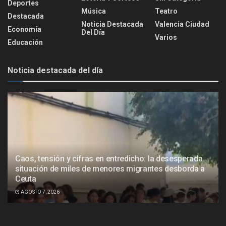
Deportes
Música
Teatro
Destacada
Noticia Destacada
Valencia Ciudad
Economía
Del Día
Varios
Educación
Noticia destacada del día
Caos, tensión y cifras en entredicho: la desesperada
situación de miles de menores migrantes desborda a
Ceuta
AGOSTO 7, 2026