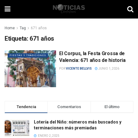
Home
Tag
671 años
Etiqueta:
671 años
El Corpus, la Festa Grossa de
FIESTAS Y TRADICIONES
Valencia: 671 años de historia
POR
VICENTE BELLVIS
JUNIO 1, 2026
Tendencia
Comentarios
El último
Lotería del Niño: números más buscados y
terminaciones más premiadas
ENERO 2, 2025