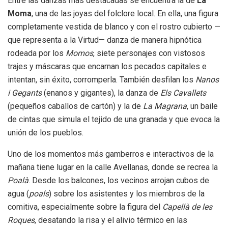
Entre las danzas más destacadas se encuentra la de
La
Moma
, una de las joyas del folclore local. En ella, una figura
completamente vestida de blanco y con el rostro cubierto —
que representa a la Virtud— danza de manera hipnótica
rodeada por los
Momos
, siete personajes con vistosos
trajes y máscaras que encarnan los pecados capitales e
intentan, sin éxito, corromperla. También desfilan los
Nanos
i Gegants
(enanos y gigantes), la danza de
Els Cavallets
(pequeños caballos de cartón) y la de
La Magrana
, un baile
de cintas que simula el tejido de una granada y que evoca la
unión de los pueblos.
Uno de los momentos más gamberros e interactivos de la
mañana tiene lugar en la calle Avellanas, donde se recrea la
Poalà
. Desde los balcones, los vecinos arrojan cubos de
agua (
poals
) sobre los asistentes y los miembros de la
comitiva, especialmente sobre la figura del
Capellà de les
Roques
, desatando la risa y el alivio térmico en las