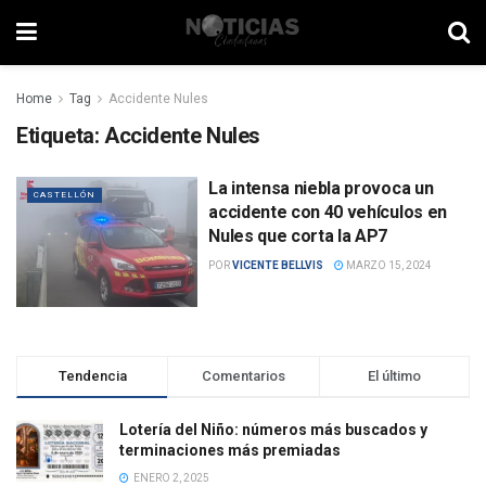
Home
Tag
Accidente Nules
Etiqueta:
Accidente Nules
La intensa niebla provoca un
CASTELLÓN
accidente con 40 vehículos en
Nules que corta la AP7
POR
VICENTE BELLVIS
MARZO 15, 2024
Tendencia
Comentarios
El último
Lotería del Niño: números más buscados y
terminaciones más premiadas
ENERO 2, 2025