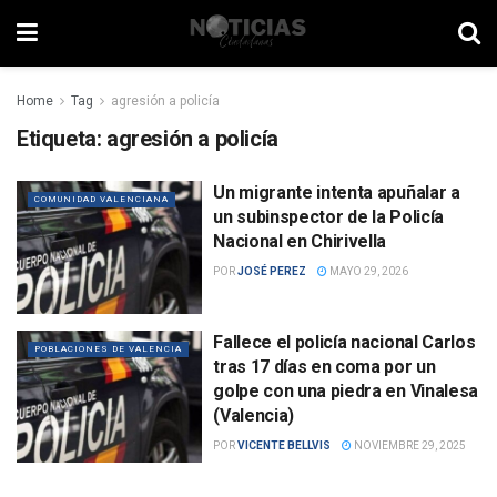
Home
Tag
agresión a policía
Etiqueta:
agresión a policía
Un migrante intenta apuñalar a
COMUNIDAD VALENCIANA
un subinspector de la Policía
Nacional en Chirivella
POR
JOSÉ PEREZ
MAYO 29, 2026
Fallece el policía nacional Carlos
POBLACIONES DE VALENCIA
tras 17 días en coma por un
golpe con una piedra en Vinalesa
(Valencia)
POR
VICENTE BELLVIS
NOVIEMBRE 29, 2025