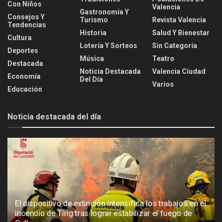
Con Niños
Valencia
Gastronomía Y
Consejos Y
Turismo
Revista Valencia
Tendencias
Historia
Salud Y Bienestar
Cultura
Lotería Y Sorteos
Sin Categoría
Deportes
Música
Teatro
Destacada
Noticia Destacada
Valencia Ciudad
Economía
Del Día
Varios
Educación
Noticia destacada del día
El dispositivo de extinción intensifica los trabajos en el
incendio de Tírig tras lograr estabilizar el fuego de