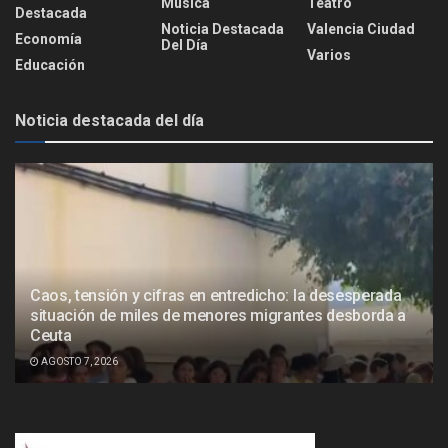
Música
Teatro
Destacada
Noticia Destacada
Valencia Ciudad
Economía
Del Día
Varios
Educación
Noticia destacada del día
Caos, tensión y cifras en entredicho: la desesperada
situación de miles de menores migrantes desborda a
Ceuta
AGOSTO 7, 2026