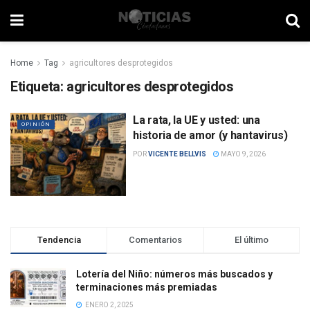
Home
Tag
agricultores desprotegidos
Etiqueta:
agricultores desprotegidos
La rata, la UE y usted: una
OPINIÓN
historia de amor (y hantavirus)
POR
VICENTE BELLVIS
MAYO 9, 2026
Tendencia
Comentarios
El último
Lotería del Niño: números más buscados y
terminaciones más premiadas
ENERO 2, 2025