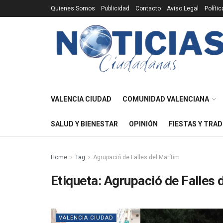
Quienes Somos
Publicidad
Contacto
Aviso Legal
Políti
VALENCIA CIUDAD
COMUNIDAD VALENCIANA
SALUD Y BIENESTAR
OPINIÓN
FIESTAS Y TRAD
Home
Tag
Agrupació de Falles del Marítim
Etiqueta:
Agrupació de Falles 
VALENCIA CIUDAD