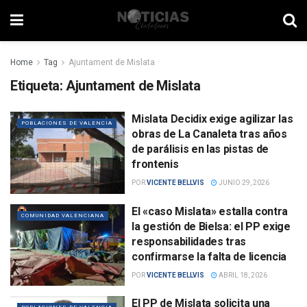
Home
Tag
Ajuntament de Mislata
Etiqueta:
Ajuntament de Mislata
Mislata Decidix exige agilizar las
POBLACIONES DE VALENCIA
obras de La Canaleta tras años
de parálisis en las pistas de
frontenis
POR
VICENTE BELLVIS
JUNIO 29, 2026
El «caso Mislata» estalla contra
COMUNIDAD VALENCIANA
la gestión de Bielsa: el PP exige
responsabilidades tras
confirmarse la falta de licencia
POR
VICENTE BELLVIS
ABRIL 18, 2026
El PP de Mislata solicita una