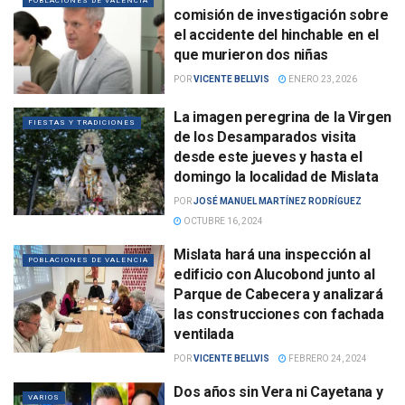
POBLACIONES DE VALENCIA
comisión de investigación sobre
el accidente del hinchable en el
que murieron dos niñas
POR
VICENTE BELLVIS
ENERO 23, 2026
La imagen peregrina de la Virgen
FIESTAS Y TRADICIONES
de los Desamparados visita
desde este jueves y hasta el
domingo la localidad de Mislata
POR
JOSÉ MANUEL MARTÍNEZ RODRÍGUEZ
OCTUBRE 16, 2024
Mislata hará una inspección al
POBLACIONES DE VALENCIA
edificio con Alucobond junto al
Parque de Cabecera y analizará
las construcciones con fachada
ventilada
POR
VICENTE BELLVIS
FEBRERO 24, 2024
Dos años sin Vera ni Cayetana y
VARIOS