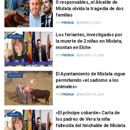
0 responsables, el Alcalde de
Mislata olvida la tragedia de dos
familias
POR
PRENSA
ENERO 5, 2024
Los feriantes, investigados por
OPINIÓN
la muerte de 2 niñas en Mislata,
montan en Elche
POR
PRENSA
AGOSTO 15, 2024
El Ayuntamiento de Mislata sigue
OPINIÓN
permitiendo «el sadismo a los
animales»
POR
PRENSA
AGOSTO 15, 2024
«El príncipe cobarde» Carta de
VARIOS
los padres de Vera la niña
fallecida del hinchable de Mislata