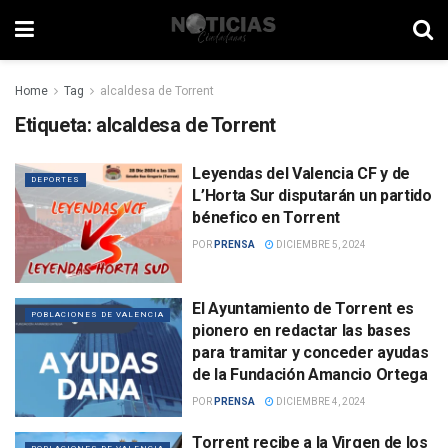
Home
Tag
alcaldesa de Torrent
Etiqueta:
alcaldesa de Torrent
Leyendas del Valencia CF y de
DEPORTES
L’Horta Sur disputarán un partido
bénefico en Torrent
POR
PRENSA
DICIEMBRE 5, 2024
El Ayuntamiento de Torrent es
POBLACIONES DE VALENCIA
pionero en redactar las bases
para tramitar y conceder ayudas
de la Fundación Amancio Ortega
POR
PRENSA
DICIEMBRE 4, 2024
Torrent recibe a la Virgen de los