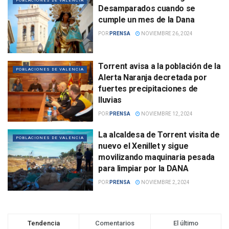
POBLACIONES DE VALENCIA
Desamparados cuando se
cumple un mes de la Dana
POR
PRENSA
NOVIEMBRE 26, 2024
Torrent avisa a la población de la
POBLACIONES DE VALENCIA
Alerta Naranja decretada por
fuertes precipitaciones de
lluvias
POR
PRENSA
NOVIEMBRE 12, 2024
La alcaldesa de Torrent visita de
POBLACIONES DE VALENCIA
nuevo el Xenillet y sigue
movilizando maquinaria pesada
para limpiar por la DANA
POR
PRENSA
NOVIEMBRE 2, 2024
Tendencia
Comentarios
El último