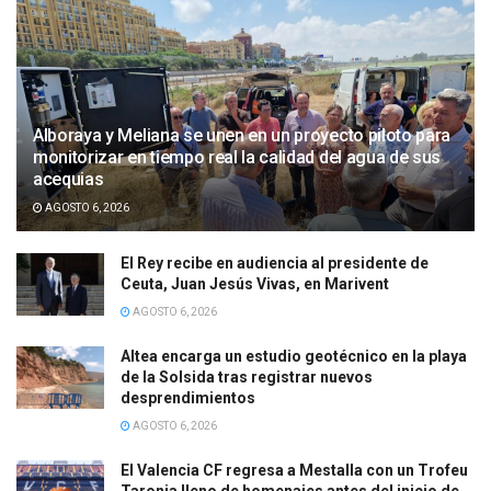
Alboraya y Meliana se unen en un proyecto piloto para
monitorizar en tiempo real la calidad del agua de sus
acequias
AGOSTO 6, 2026
El Rey recibe en audiencia al presidente de
Ceuta, Juan Jesús Vivas, en Marivent
AGOSTO 6, 2026
Altea encarga un estudio geotécnico en la playa
de la Solsida tras registrar nuevos
desprendimientos
AGOSTO 6, 2026
El Valencia CF regresa a Mestalla con un Trofeu
Taronja lleno de homenajes antes del inicio de