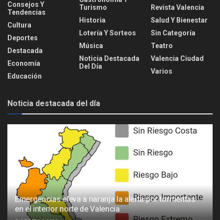
Consejos Y
Turismo
Revista Valencia
Tendencias
Historia
Salud Y Bienestar
Cultura
Lotería Y Sorteos
Sin Categoría
Deportes
Música
Teatro
Destacada
Noticia Destacada
Valencia Ciudad
Economía
Del Día
Varios
Educación
Noticia destacada del día
Emergencias eleva a naranja la alerta por tormentas
en el interior norte de Valencia