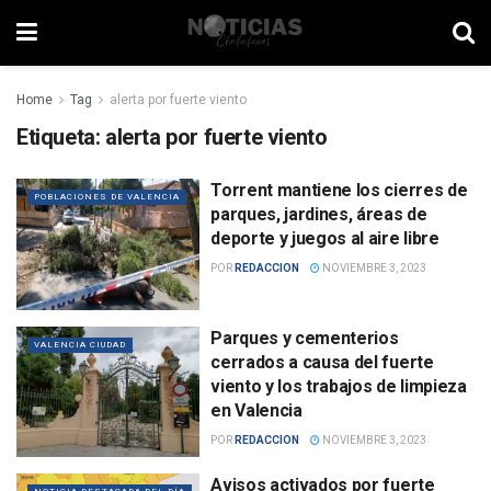
Home
Tag
alerta por fuerte viento
Etiqueta:
alerta por fuerte viento
Torrent mantiene los cierres de
POBLACIONES DE VALENCIA
parques, jardines, áreas de
deporte y juegos al aire libre
POR
REDACCION
NOVIEMBRE 3, 2023
Parques y cementerios
VALENCIA CIUDAD
cerrados a causa del fuerte
viento y los trabajos de limpieza
en Valencia
POR
REDACCION
NOVIEMBRE 3, 2023
Avisos activados por fuerte