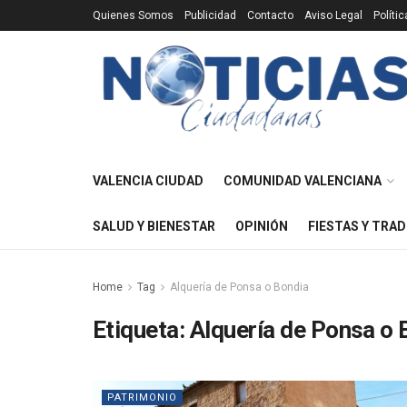
Quienes Somos
Publicidad
Contacto
Aviso Legal
Políti
VALENCIA CIUDAD
COMUNIDAD VALENCIANA
SALUD Y BIENESTAR
OPINIÓN
FIESTAS Y TRAD
Home
Tag
Alquería de Ponsa o Bondia
Etiqueta:
Alquería de Ponsa o 
PATRIMONIO