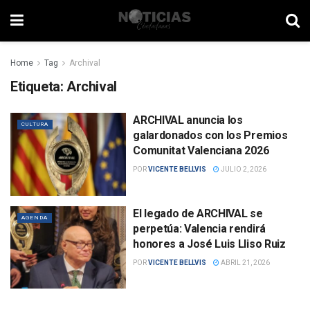
Home
Tag
Archival
Etiqueta:
Archival
ARCHIVAL anuncia los
CULTURA
galardonados con los Premios
Comunitat Valenciana 2026
POR
VICENTE BELLVIS
JULIO 2, 2026
El legado de ARCHIVAL se
AGENDA
perpetúa: Valencia rendirá
honores a José Luis Lliso Ruiz
POR
VICENTE BELLVIS
ABRIL 21, 2026