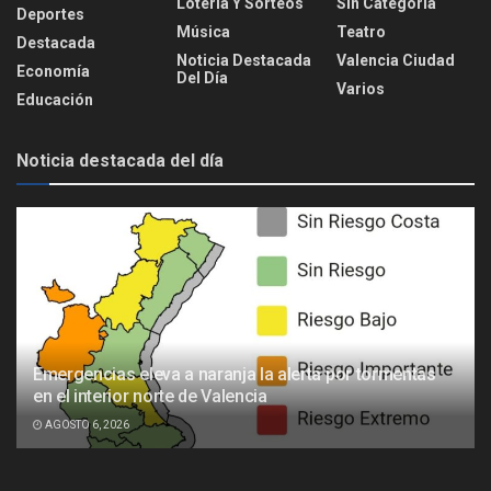
Lotería Y Sorteos
Sin Categoría
Deportes
Música
Teatro
Destacada
Noticia Destacada
Valencia Ciudad
Economía
Del Día
Varios
Educación
Noticia destacada del día
Emergencias eleva a naranja la alerta por tormentas
en el interior norte de Valencia
AGOSTO 6, 2026