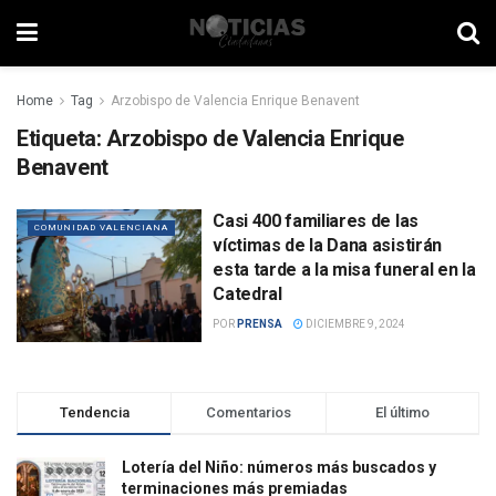
Home
Tag
Arzobispo de Valencia Enrique Benavent
Etiqueta:
Arzobispo de Valencia Enrique
Benavent
Casi 400 familiares de las
COMUNIDAD VALENCIANA
víctimas de la Dana asistirán
esta tarde a la misa funeral en la
Catedral
POR
PRENSA
DICIEMBRE 9, 2024
Tendencia
Comentarios
El último
Lotería del Niño: números más buscados y
terminaciones más premiadas