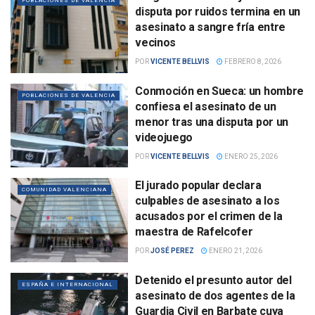
POBLACIONES DE VALENCIA
disputa por ruidos termina en un
asesinato a sangre fría entre
vecinos
POR
VICENTE BELLVIS
FEBRERO 8, 2026
Conmoción en Sueca: un hombre
POBLACIONES DE VALENCIA
confiesa el asesinato de un
menor tras una disputa por un
videojuego
POR
VICENTE BELLVIS
ENERO 25, 2026
El jurado popular declara
COMUNIDAD VALENCIANA
culpables de asesinato a los
acusados por el crimen de la
maestra de Rafelcofer
POR
JOSÉ PEREZ
ENERO 21, 2026
Detenido el presunto autor del
ESPAÑA E INTERNACIONAL
asesinato de dos agentes de la
Guardia Civil en Barbate cuya