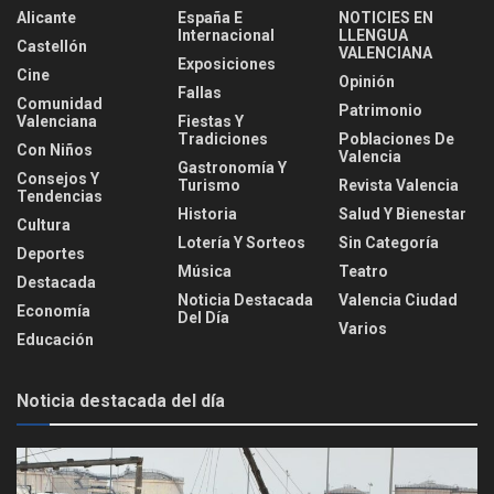
Alicante
España E
NOTICIES EN
Internacional
LLENGUA
Castellón
VALENCIANA
Exposiciones
Cine
Opinión
Fallas
Comunidad
Patrimonio
Valenciana
Fiestas Y
Tradiciones
Poblaciones De
Con Niños
Valencia
Gastronomía Y
Consejos Y
Turismo
Revista Valencia
Tendencias
Historia
Salud Y Bienestar
Cultura
Lotería Y Sorteos
Sin Categoría
Deportes
Música
Teatro
Destacada
Noticia Destacada
Valencia Ciudad
Economía
Del Día
Varios
Educación
Noticia destacada del día