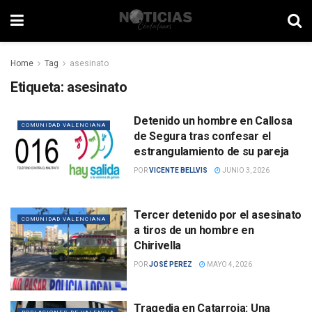
Home
Tag
asesinato
Etiqueta:
asesinato
Detenido un hombre en Callosa
COMUNIDAD VALENCIANA
de Segura tras confesar el
estrangulamiento de su pareja
POR
VICENTE BELLVIS
JUNIO 3, 2026
Tercer detenido por el asesinato
COMUNIDAD VALENCIANA
a tiros de un hombre en
Chirivella
POR
JOSÉ PEREZ
MAYO 4, 2026
Tragedia en Catarroja: Una