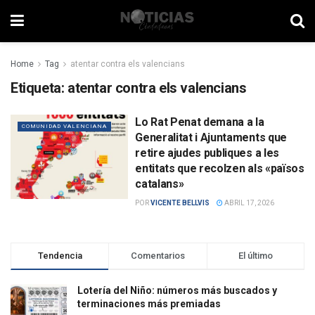
Home
Tag
atentar contra els valencians
Etiqueta:
atentar contra els valencians
Lo Rat Penat demana a la
COMUNIDAD VALENCIANA
Generalitat i Ajuntaments que
retire ajudes publiques a les
entitats que recolzen als «països
catalans»
POR
VICENTE BELLVIS
ABRIL 17, 2026
Tendencia
Comentarios
El último
Lotería del Niño: números más buscados y
terminaciones más premiadas