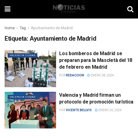
Home
Tag
Ayuntamiento de Madrid
Etiqueta:
Ayuntamiento de Madrid
Los bomberos de Madrid se
VALENCIA CIUDAD
preparan para la Mascletà del 18
de febrero en Madrid
POR
REDACCION
ENERO 28, 2024
Valencia y Madrid firman un
VALENCIA CIUDAD
protocolo de promoción turística
POR
VICENTE BELLVIS
ENERO 24, 2024