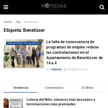
Home
Tag
Benetúser
Etiqueta:
Benetúser
La falta de convocatoria de
POBLACIONES DE VALENCIA
programas de empleo reduce
las contrataciones en el
Ayuntamiento de Benetússer de
14 a 4
POR
PRENSA
OCTUBRE 29, 2024
Tendencia
Comentarios
El último
Lotería del Niño: números más buscados y
terminaciones más premiadas