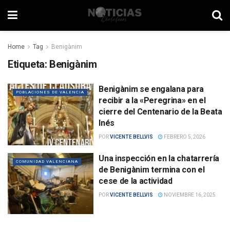
Home
Tag
Benigànim
Etiqueta:
Benigànim
Benigànim se engalana para
POBLACIONES DE VALENCIA
recibir a la «Peregrina» en el
cierre del Centenario de la Beata
Inés
POR
VICENTE BELLVIS
FEBRERO 5, 2026
Una inspección en la chatarrería
COMUNIDAD VALENCIANA
de Benigànim termina con el
cese de la actividad
POR
VICENTE BELLVIS
NOVIEMBRE 16, 2025