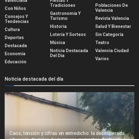
Valenciana
Fiestas Y
Tradiciones
Poblaciones De
Con Niños
Valencia
Gastronomía Y
Consejos Y
Turismo
Revista Valencia
Tendencias
Historia
Salud Y Bienestar
Cultura
Lotería Y Sorteos
Sin Categoría
Deportes
Música
Teatro
Destacada
Noticia Destacada
Valencia Ciudad
Economía
Del Día
Varios
Educación
Noticia destacada del día
Caos, tensión y cifras en entredicho: la desesperada