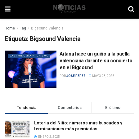
Home
Tag
Bigsound Valencia
Etiqueta:
Bigsound Valencia
Aitana hace un guiño a la paella
GASTRONOMÍA Y TURISMO
valenciana durante su concierto
en el Bigsound
POR
JOSÉ PEREZ
MAYO 23, 2026
Tendencia
Comentarios
El último
Lotería del Niño: números más buscados y
terminaciones más premiadas
ENERO 2, 2025