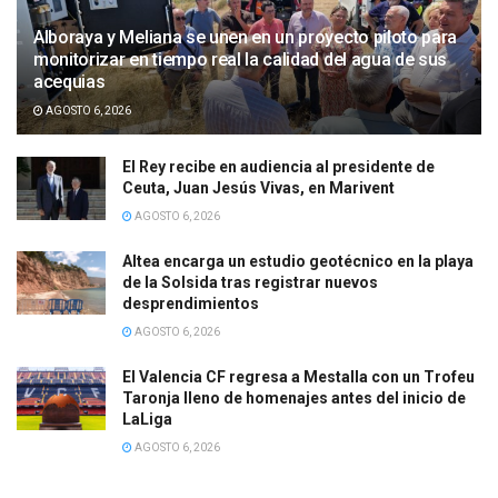
Alboraya y Meliana se unen en un proyecto piloto para
monitorizar en tiempo real la calidad del agua de sus
acequias
AGOSTO 6, 2026
El Rey recibe en audiencia al presidente de
Ceuta, Juan Jesús Vivas, en Marivent
AGOSTO 6, 2026
Altea encarga un estudio geotécnico en la playa
de la Solsida tras registrar nuevos
desprendimientos
AGOSTO 6, 2026
El Valencia CF regresa a Mestalla con un Trofeu
Taronja lleno de homenajes antes del inicio de
LaLiga
AGOSTO 6, 2026