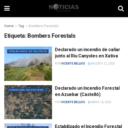
Home
Tag
Bombers Forestals
Etiqueta:
Bombers Forestals
Declarado un incendio de cañar
POBLACIONES DE VALENCIA
junto al Riu Canyoles en Xativa
POR
VICENTE BELLVIS
AGOSTO 12, 2025
Declarado un Incendio Forestal
COMUNIDAD VALENCIANA
en Azuebar (Castelló)
POR
VICENTE BELLVIS
MAYO 16, 2025
Estabilizado el Incendio Forestal