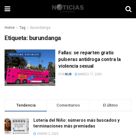
Home
Tag
burundanga
Etiqueta:
burundanga
Fallas: se reparten gratis
NOTICIAS SOCIALES
pulseras antidroga contra la
violencia sexual
POR
MJB
MARZO 17, 2025
Tendencia
Comentarios
El último
Lotería del Niño: números más buscados y
terminaciones más premiadas
ENERO 2, 2025