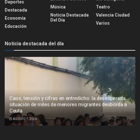
Deportes
Música
Teatro
Destacada
Noticia Destacada
Valencia Ciudad
Economía
Del Día
Varios
Educación
Noticia destacada del día
Caos, tensión y cifras en entredicho: la desesperada
situación de miles de menores migrantes desborda a
Ceuta
AGOSTO 7, 2026