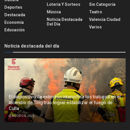
Lotería Y Sorteos
Sin Categoría
Deportes
Música
Teatro
Destacada
Noticia Destacada
Valencia Ciudad
Economía
Del Día
Varios
Educación
Noticia destacada del día
El dispositivo de extinción intensifica los trabajos en el
incendio de Tírig tras lograr estabilizar el fuego de
Culla
AGOSTO 8, 2026