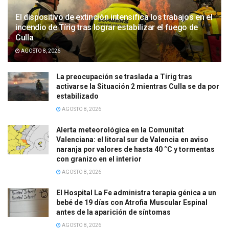
El dispositivo de extinción intensifica los trabajos en el
incendio de Tírig tras lograr estabilizar el fuego de
Culla
AGOSTO 8, 2026
La preocupación se traslada a Tírig tras
activarse la Situación 2 mientras Culla se da por
estabilizado
AGOSTO 8, 2026
Alerta meteorológica en la Comunitat
Valenciana: el litoral sur de Valencia en aviso
naranja por valores de hasta 40 °C y tormentas
con granizo en el interior
AGOSTO 8, 2026
El Hospital La Fe administra terapia génica a un
bebé de 19 días con Atrofia Muscular Espinal
antes de la aparición de síntomas
AGOSTO 8, 2026