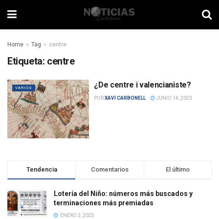
Home
Tag
centre
Etiqueta:
centre
¿De centre i valencianiste?
VARIOS
POR
XAVI CARBONELL
JUNIO 14, 2023
Tendencia
Comentarios
El último
Lotería del Niño: números más buscados y
terminaciones más premiadas
ENERO 2, 2025