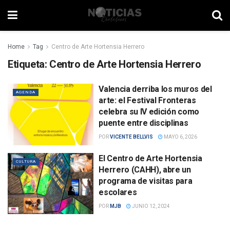
Home
Tag
Centro de Arte Hortensia Herrero
Etiqueta:
Centro de Arte Hortensia Herrero
Valencia derriba los muros del
AGENDA
arte: el Festival Fronteras
celebra su IV edición como
puente entre disciplinas
POR
VICENTE BELLVIS
MAYO 6, 2026
El Centro de Arte Hortensia
CULTURA
Herrero (CAHH), abre un
programa de visitas para
escolares
POR
MJB
JUNIO 12, 2024