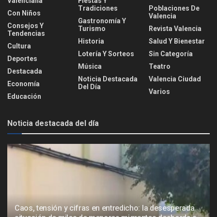
Valenciana
Fiestas Y
Tradiciones
Poblaciones De
Con Niños
Valencia
Gastronomía Y
Consejos Y
Turismo
Revista Valencia
Tendencias
Historia
Salud Y Bienestar
Cultura
Lotería Y Sorteos
Sin Categoría
Deportes
Música
Teatro
Destacada
Noticia Destacada
Valencia Ciudad
Economía
Del Día
Varios
Educación
Noticia destacada del día
Caos, tensión y cifras en entredicho: la desesperada