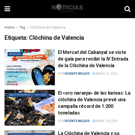
Home
Tag
Clóchina de Valencia
Etiqueta:
Clóchina de Valencia
El Mercat del Cabanyal se viste
AGENDA
de gala para recibir la IV Entrada
de la Clòchina de Valencia
POR
VICENTE BELLVIS
MAYO 19, 2026
El «oro naranja» de las bateas: La
GASTRONOMÍA Y TURISMO
clóchina de Valencia prevé una
campaña récord de 1.200
toneladas
POR
VICENTE BELLVIS
ABRIL 10, 2026
La Clóchina de Valencia y su