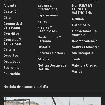
Alicante
España E
NOTICIES EN
Internacional
LLENGUA
Castellón
VALENCIANA
Exposiciones
Cine
Opinión
Fallas
Comunidad
Patrimonio
Valenciana
Fiestas Y
Tradiciones
Poblaciones De
Con Niños
Valencia
Gastronomía Y
Consejos Y
Turismo
Revista Valencia
Tendencias
Historia
Salud Y Bienestar
Cultura
Lotería Y Sorteos
Sin Categoría
Deportes
Música
Teatro
Destacada
Noticia Destacada
Valencia Ciudad
Economía
Del Día
Varios
Educación
Noticia destacada del día