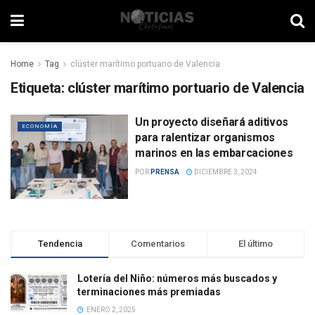
Home
Tag
clúster marítimo portuario de Valencia
Etiqueta:
clúster marítimo portuario de Valencia
Un proyecto diseñará aditivos
ECONOMÍA
para ralentizar organismos
marinos en las embarcaciones
POR
PRENSA
DICIEMBRE 3, 2024
Tendencia
Comentarios
El último
Lotería del Niño: números más buscados y
terminaciones más premiadas
ENERO 2, 2025