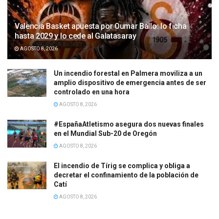
Valencia Basket apuesta por Oumar Ballo: lo ficha
hasta 2029 y lo cede al Galatasaray
AGOSTO 8, 2026
Un incendio forestal en Palmera moviliza a un
amplio dispositivo de emergencia antes de ser
controlado en una hora
AGOSTO 8, 2026
#EspañaAtletismo asegura dos nuevas finales
en el Mundial Sub-20 de Oregón
AGOSTO 8, 2026
El incendio de Tírig se complica y obliga a
decretar el confinamiento de la población de
Catí
AGOSTO 8, 2026