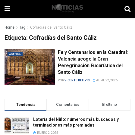
Home
Tag
Cofradías del Santo Cáliz
Etiqueta:
Cofradías del Santo Cáliz
Fe y Centenarios en la Catedral:
AGENDA
Valencia acoge la Gran
Peregrinación Eucarística del
Santo Cáliz
POR
VICENTE BELLVIS
ABRIL 22, 2026
Tendencia
Comentarios
El último
Lotería del Niño: números más buscados y
terminaciones más premiadas
ENERO 2, 2025