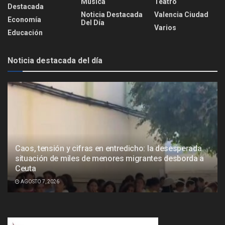
Música
Teatro
Destacada
Noticia Destacada
Valencia Ciudad
Economía
Del Día
Varios
Educación
Noticia destacada del día
Caos, tensión y cifras en entredicho: la desesperada
situación de miles de menores migrantes desborda a
Ceuta
AGOSTO 7, 2026